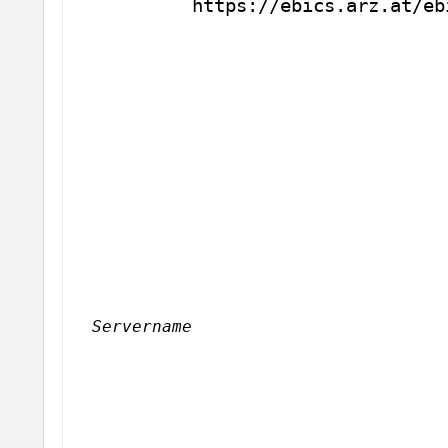
https://ebics.arz.at/eb
Servername