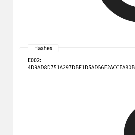
E002:
4D9AD8D751A297DBF1D5AD56E2ACCEA80B