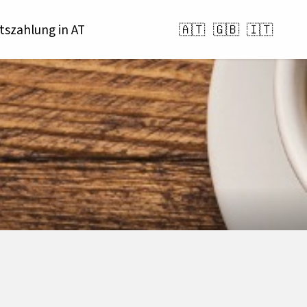
szahlung in AT
🇦🇹
🇬🇧
🇮🇹