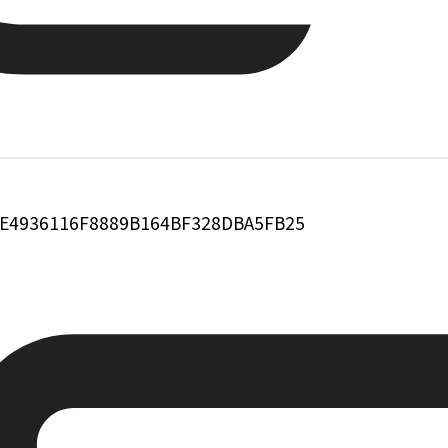
E4936116F8889B164BF328DBA5FB25