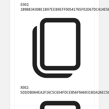
E002:
1898B34308E1B97EEB9EFF00541765F02D67DC414E5
X002:
5DDDB064EA2F16C5C654FDCE856F9A6931BDA26EC5