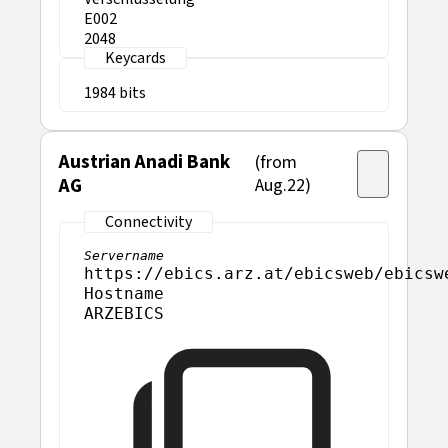
E002
2048
1984
Austrian Anadi Bank
(from
AG
Aug.22)
Servername
https://ebics.arz.at/ebicsweb/ebicsw
Hostname
ARZEBICS