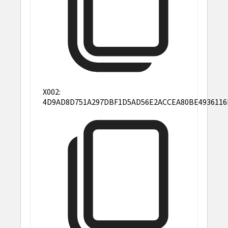
X002:
4D9AD8D751A297DBF1D5AD56E2ACCEA80BE4936116