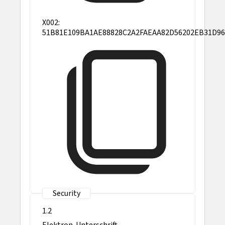
X002:
51B81E109BA1AE88828C2A2FAEAA82D56202EB31D9
1.2