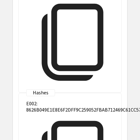
E002:
8626B049E1E8E6F2DFF9C259052FBAB712469C61CC5