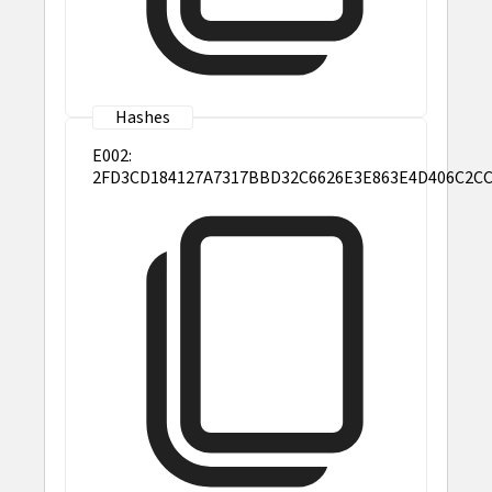
E002:
2FD3CD184127A7317BBD32C6626E3E863E4D406C2C