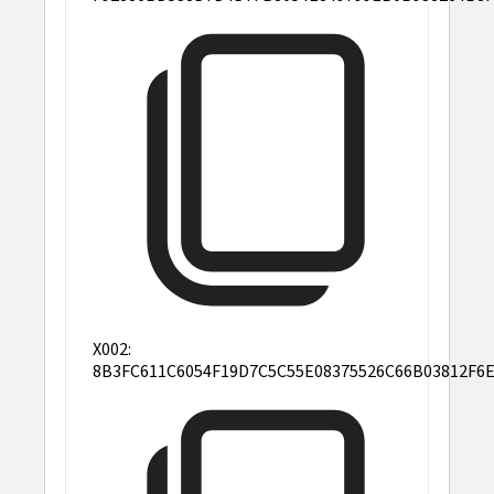
X002:
8B3FC611C6054F19D7C5C55E08375526C66B03812F6