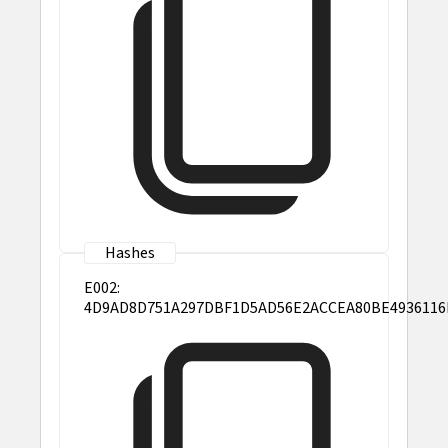
E002:
4D9AD8D751A297DBF1D5AD56E2ACCEA80BE4936116