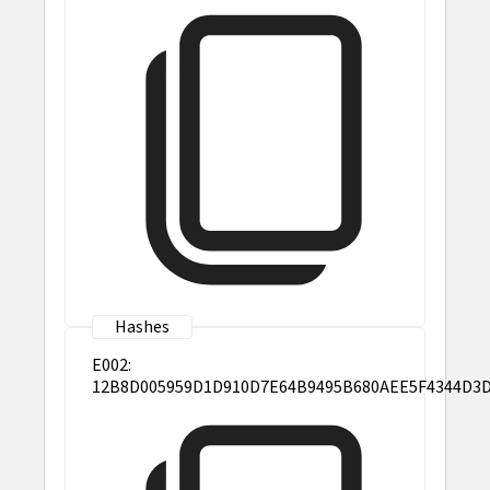
E002:
12B8D005959D1D910D7E64B9495B680AEE5F4344D3D