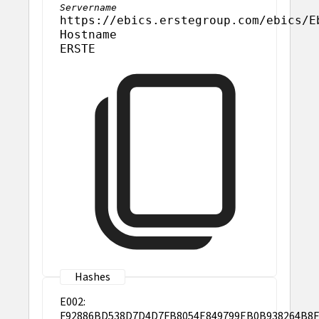
Servername
https://ebics.erstegroup.com/ebics/E
Hostname
ERSTE
E002:
F92886BD538D7D4D7FB8054E849799EB0B938264B8