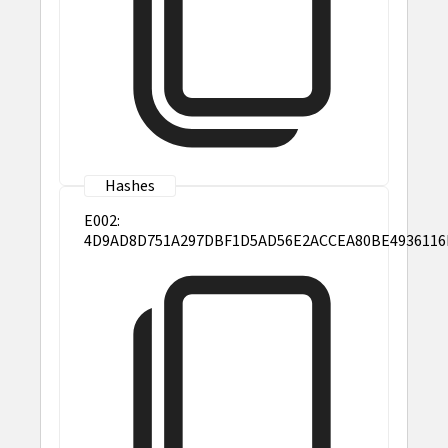
E002:
4D9AD8D751A297DBF1D5AD56E2ACCEA80BE4936116