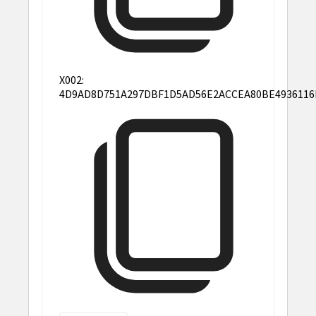
X002:
4D9AD8D751A297DBF1D5AD56E2ACCEA80BE4936116