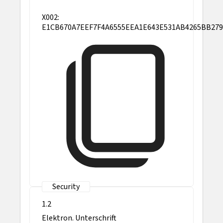
X002:
E1CB670A7EEF7F4A6555EEA1E643E531AB4265BB27
1.2
Elektron. Unterschrift