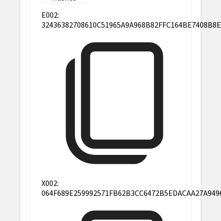
E002:
32436382708610C51965A9A968B82FFC164BE7408B8
X002:
064F689E259992571FB62B3CC6472B5EDACAA27A949