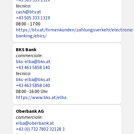
+43 505 333 1319
cash@btv.at
+43 505 333 1319
08:00 - 17:00
https://btv.at/firmenkunden/zahlungsverkehr/electronic
banking/ebics/
BKS Bank
bks-elba@bks.at
+43 463 5858 140
bks-elba@bks.at
+43 463 5858 140
08:00 -16:00 Uhr
https://www.bks.at/elba
Oberbank AG
elba@oberbank.at
+43 (0) 732 7802 32128 3